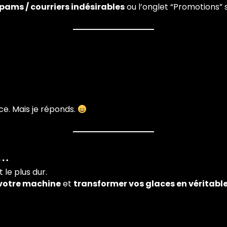
pams / courriers indésirables
ou l’onglet “Promotions” si
ce. Mais je réponds.
e…
t le plus dur.
 votre machine
et
transformer vos glaces en véritabl