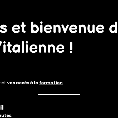
ns et bienvenue 
’italienne !
ant
vos accès à la
formation
.
il
nutes
.