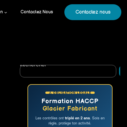
Contactez nous
on
Contactez Nous
Rechercher
R
⚠ OBLIGATION LÉGALE
Formation HACCP
Glacier Fabricant
Les contrôles ont
triplé en 2 ans
. Sois en
règle, protège ton activité.