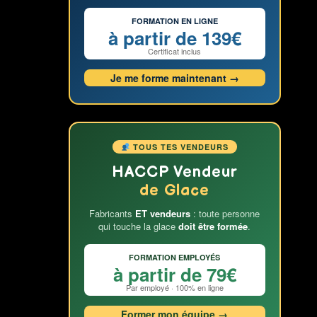
FORMATION EN LIGNE
à partir de 139€
Certificat inclus
Je me forme maintenant →
TOUS TES VENDEURS
HACCP Vendeur
de Glace
Fabricants
ET vendeurs
: toute personne
qui touche la glace
doit être formée
.
FORMATION EMPLOYÉS
à partir de 79€
Par employé · 100% en ligne
Former mon équipe →