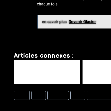
chaque fois !
en savoir plus
Devenir Glacier
Articles connexes :
Comment devenir un pro de la glace : les
Formation
secrets des formations glacerie et des
sorbets
#
CNGF
#
cout
#
Ducasse
#
Ensp
#
Luc debove