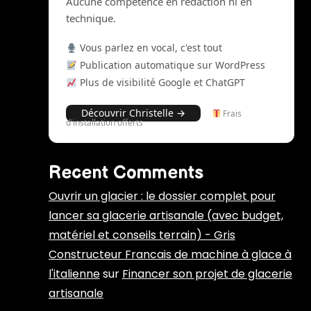
Aucune compétence en rédaction ni en
technique.
Vous parlez en vocal, c'est tout
Publication automatique sur WordPress
Plus de visibilité Google et ChatGPT
Découvrir Christelle →
Frais
d'installation offerts
Recent Comments
Ouvrir un glacier : le dossier complet pour
lancer sa glacerie artisanale (avec budget,
matériel et conseils terrain) - Gris
Constructeur Francais de machine à glace à
l'italienne
sur
Financer son projet de glacerie
artisanale