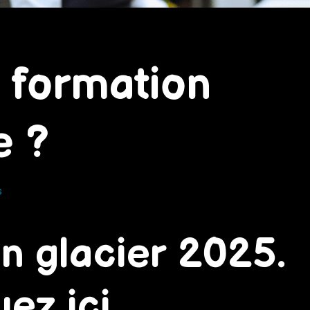
a formation
e ?
s
on glacier 2025.
uez ici