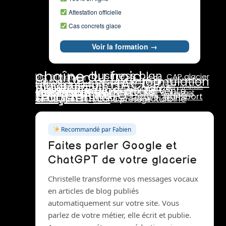
Attestation officielle
Cas concrets glace
Voir la formation →
chaîne du froid
business plan
DLC
CAP glacier
bio
BTM glacier
HACCP
CPF
formulation
crème
dosage
cristallisation
glace au lait
emplacement
fidélisation
formation glacier
maintenance
pasteurisation
marge
lait
maturation
livraison
température
pasteurisateur
prix de vente
rotation stocks
marchés
rentabilité
stabilisants
traçabilité
pannes
saisonnalité
réseaux sociaux
stab
stabilisant
stabilisateur
sucres
surgélation
transport
texture
turbine
vente directe
émulsifiants
vitrine présentation
turbinage
Recommandé par Fabien
Faites parler Google et
ChatGPT de votre glacerie
Christelle transforme vos messages vocaux
en articles de blog publiés
automatiquement sur votre site. Vous
parlez de votre métier, elle écrit et publie.