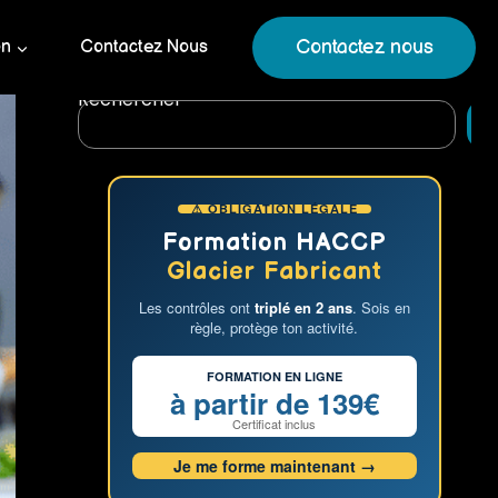
Contactez nous
on
Contactez Nous
Rechercher
R
⚠ OBLIGATION LÉGALE
Formation HACCP
Glacier Fabricant
Les contrôles ont
triplé en 2 ans
. Sois en
règle, protège ton activité.
FORMATION EN LIGNE
à partir de 139€
Certificat inclus
Je me forme maintenant →