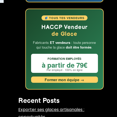
TOUS TES VENDEURS
HACCP Vendeur
de Glace
Fabricants
ET vendeurs
: toute personne
qui touche la glace
doit être formée
.
FORMATION EMPLOYÉS
à partir de 79€
Par employé · 100% en ligne
Former mon équipe →
Recent Posts
Exporter ses glaces artisanales :
opportunités