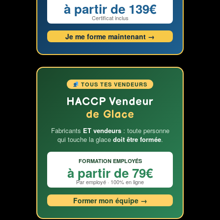
à partir de 139€
Certificat inclus
Je me forme maintenant →
TOUS TES VENDEURS
HACCP Vendeur
de Glace
Fabricants
ET vendeurs
: toute personne
qui touche la glace
doit être formée
.
FORMATION EMPLOYÉS
à partir de 79€
Par employé · 100% en ligne
Former mon équipe →