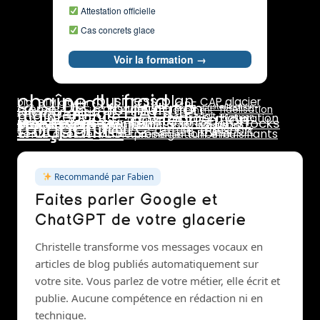
Attestation officielle
Cas concrets glace
Voir la formation →
chaîne du froid
business plan
DLC
CAP glacier
bio
BTM glacier
CPF
HACCP
formulation
crème
dosage
cristallisation
glace au lait
fidélisation
emplacement
formation glacier
maintenance
pasteurisation
marge
lait
maturation
livraison
température
prix de vente
marchés
rotation stocks
stabilisants
rentabilité
traçabilité
pasteurisateur
saisonnalité
pannes
réseaux sociaux
stab
stabilisant
stabilisateur
sucres
surgélation
transport
texture
turbine
vente directe
émulsifiants
vitrine présentation
turbinage
Recommandé par Fabien
Faites parler Google et
ChatGPT de votre glacerie
Christelle transforme vos messages vocaux en
articles de blog publiés automatiquement sur
votre site. Vous parlez de votre métier, elle écrit et
publie. Aucune compétence en rédaction ni en
technique.