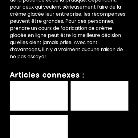
pour ceux qui veulent sérieusement faire de la
crème glacée leur entreprise, les récompenses
peuvent être grandes. Pour ces personnes,
prendre un cours de fabrication de crème
glacée en ligne peut être la meilleure décision
qu’elles aient jamais prise. Avec tant
d’avantages, il n’y a vraiment aucune raison de
ne pas essayer.
Articles connexes :
Formation professionnelle
Découvrez "Le Business de
sur les glaces pour l'Afrique
la Glace" par Fabien Gris :
Votre Bible Ultime pour
Réussir dans le Monde ...
Combien pouvez-vous gagner
en vendant des glaces ?