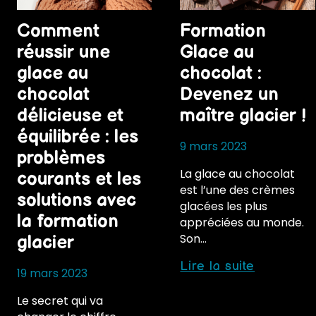
Comment
Formation
réussir une
Glace au
glace au
chocolat :
chocolat
Devenez un
délicieuse et
maître glacier !
équilibrée : les
9 mars 2023
problèmes
La glace au chocolat
courants et les
est l’une des crèmes
solutions avec
glacées les plus
la formation
appréciées au monde.
Son…
glacier
Formatio
Lire la suite
19 mars 2023
Glace
au
Le secret qui va
chocolat