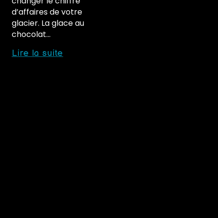
changer le chiffre
:
d’affaires de votre
Devenez
glacier. La glace au
un
chocolat…
maître
Comment
Lire la suite
glacier
réussir
!
une
glace
au
chocolat
délicieuse
et
équilibrée
:
les
problèmes
courants
et
les