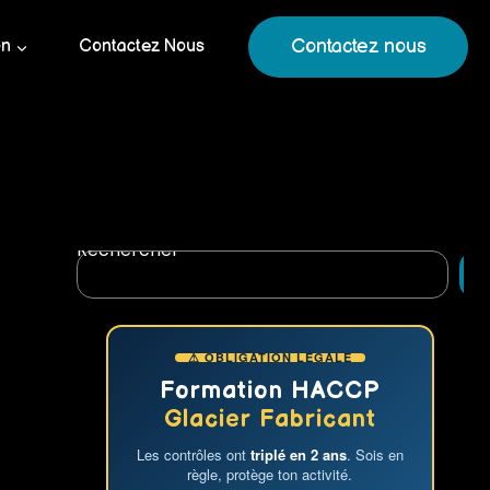
Contactez nous
on
Contactez Nous
Rechercher
R
⚠ OBLIGATION LÉGALE
Formation HACCP
Glacier Fabricant
Les contrôles ont
triplé en 2 ans
. Sois en
règle, protège ton activité.