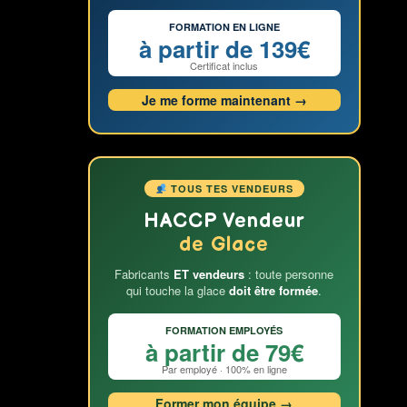
FORMATION EN LIGNE
à partir de 139€
Certificat inclus
Je me forme maintenant →
TOUS TES VENDEURS
HACCP Vendeur
de Glace
Fabricants
ET vendeurs
: toute personne
qui touche la glace
doit être formée
.
FORMATION EMPLOYÉS
à partir de 79€
Par employé · 100% en ligne
Former mon équipe →