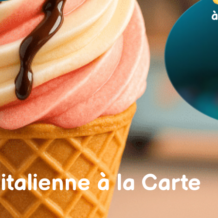
à
'
italienne
à la Carte