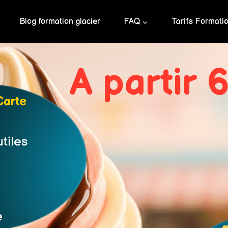
Blog formation glacier
FAQ
Tarifs Formati
A partir 
Carte
tiles
e