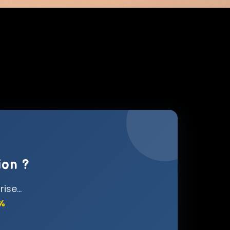
ion ?
se...
0%