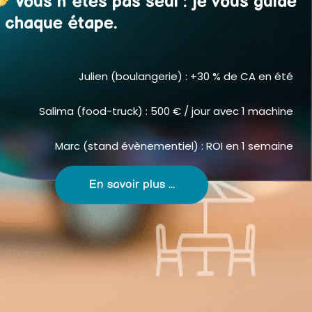
Vous n’êtes pas seul : je vous guide
 chaque étape.
Julien (boulangerie) : +30 % de CA en été
Salima (food-truck) : 500 € / jour avec 1 machine
Marc (stand évènementiel) : ROI en 1 semaine
En savoir plus ...