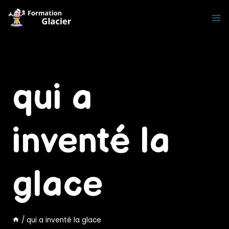
Skip
to
content
qui a
inventé la
glace
/
qui a inventé la glace