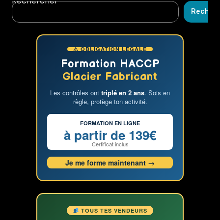
Rechercher
la
Recher
Crème
Glacée
:
⚠ OBLIGATION LÉGALE
Qui
a
Formation HACCP
Inventé
Glacier Fabricant
la
Les contrôles ont
triplé en 2 ans
. Sois en
Glace
règle, protège ton activité.
?
FORMATION EN LIGNE
à partir de 139€
Certificat inclus
Je me forme maintenant →
TOUS TES VENDEURS