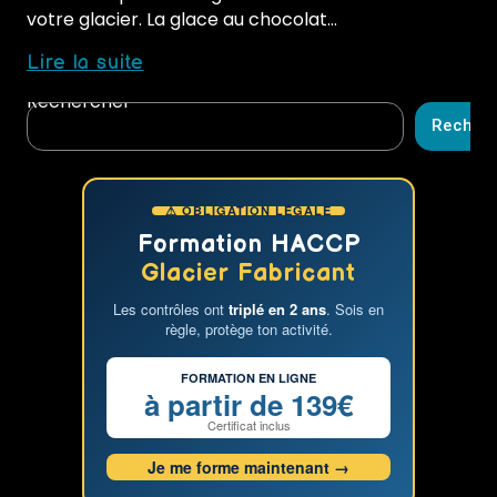
votre glacier. La glace au chocolat…
Comment
Lire la suite
réussir
Rechercher
une
Recher
glace
au
chocolat
⚠ OBLIGATION LÉGALE
délicieuse
et
Formation HACCP
équilibrée
Glacier Fabricant
:
Les contrôles ont
triplé en 2 ans
. Sois en
les
règle, protège ton activité.
problèmes
courants
FORMATION EN LIGNE
et
à partir de 139€
les
Certificat inclus
solutions
Je me forme maintenant →
avec
la