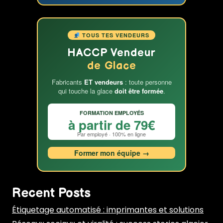
formation
glacier
TOUS TES VENDEURS
HACCP Vendeur
de Glace
Fabricants
ET vendeurs
: toute personne
qui touche la glace
doit être formée
.
FORMATION EMPLOYÉS
à partir de 79€
Par employé · 100% en ligne
Former mon équipe →
Recent Posts
Étiquetage automatisé : imprimantes et solutions