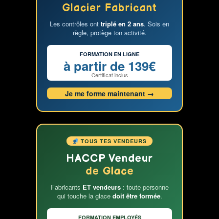
formation
Glacier Fabricant
de
Les contrôles ont
triplé en 2 ans
. Sois en
glacier
règle, protège ton activité.
adulte
FORMATION EN LIGNE
à partir de 139€
Certificat inclus
Je me forme maintenant →
TOUS TES VENDEURS
HACCP Vendeur
de Glace
Fabricants
ET vendeurs
: toute personne
qui touche la glace
doit être formée
.
FORMATION EMPLOYÉS