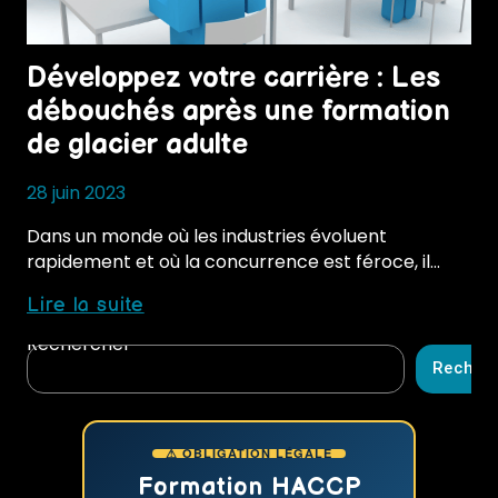
Développez votre carrière : Les
débouchés après une formation
de glacier adulte
28 juin 2023
Dans un monde où les industries évoluent
rapidement et où la concurrence est féroce, il…
Développez
Lire la suite
votre
Rechercher
carrière
Recher
:
Les
débouchés
⚠ OBLIGATION LÉGALE
après
une
Formation HACCP