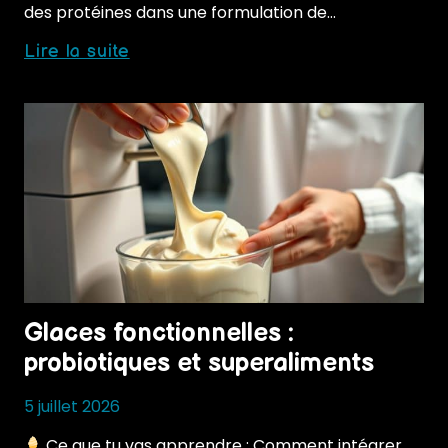
des protéines dans une formulation de…
Glaces
Lire la suite
et
diététique
sportive
:
nouveau
marché
Glaces fonctionnelles :
probiotiques et superaliments
5 juillet 2026
Ce que tu vas apprendre : Comment intégrer