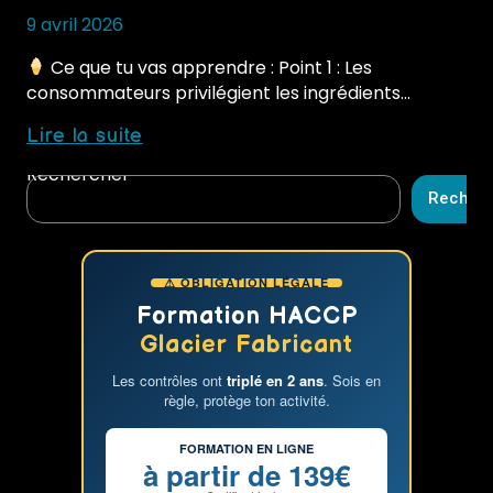
9 avril 2026
Ce que tu vas apprendre : Point 1 : Les
consommateurs privilégient les ingrédients…
Glaces
Lire la suite
healthy
Rechercher
:
Recher
opportunité
ou
effet
⚠ OBLIGATION LÉGALE
de
mode
Formation HACCP
Glacier Fabricant
Les contrôles ont
triplé en 2 ans
. Sois en
règle, protège ton activité.
FORMATION EN LIGNE
à partir de 139€