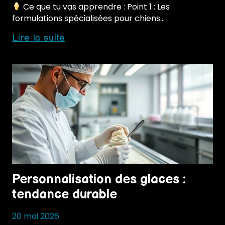
Ce que tu vas apprendre : Point 1 : Les
formulations spécialisées pour chiens…
Glaces
Lire la suite
pour
animaux
:
niche
en
développement
Personnalisation des glaces :
tendance durable
20 mai 2026