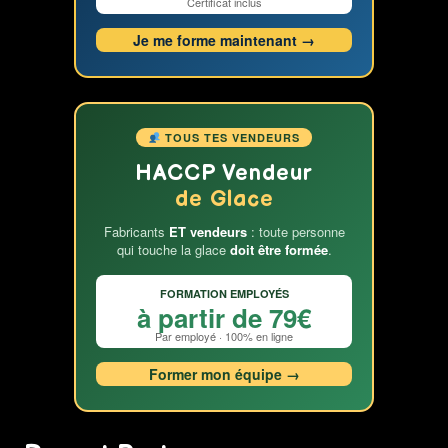
Certificat inclus
Je me forme maintenant →
TOUS TES VENDEURS
HACCP Vendeur
de Glace
Fabricants
ET vendeurs
: toute personne
qui touche la glace
doit être formée
.
FORMATION EMPLOYÉS
à partir de 79€
Par employé · 100% en ligne
Former mon équipe →