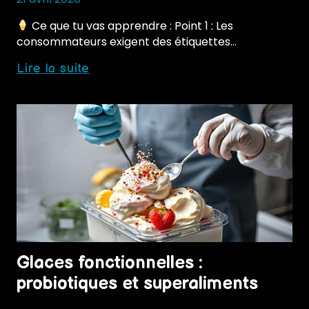
Ce que tu vas apprendre : Point 1 : Les
consommateurs exigent des étiquettes…
Glaces
Lire la suite
healthy
:
opportunité
ou
effet
de
mode
Glaces fonctionnelles :
probiotiques et superaliments