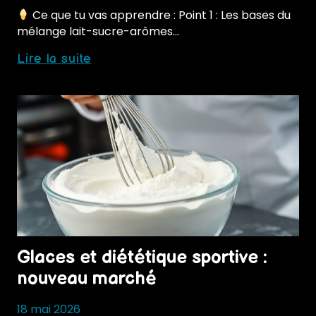
Ce que tu vas apprendre : Point 1 : Les bases du
mélange lait-sucre-arômes…
Personnalisation
Lire la suite
des
glaces
:
tendance
durable
Glaces et diététique sportive :
nouveau marché
18 mai 2026