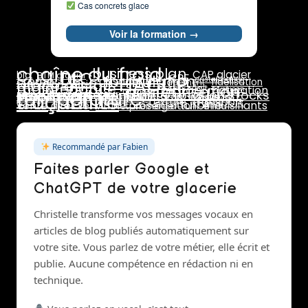
Cas concrets glace
Voir la formation →
chaîne du froid
business plan
DLC
CAP glacier
bio
BTM glacier
CPF
HACCP
formulation
crème
dosage
cristallisation
glace au lait
fidélisation
emplacement
formation glacier
maintenance
pasteurisation
marge
lait
maturation
livraison
température
prix de vente
marchés
rotation stocks
stabilisants
rentabilité
traçabilité
pasteurisateur
saisonnalité
pannes
réseaux sociaux
stab
stabilisant
stabilisateur
sucres
surgélation
transport
texture
turbine
vente directe
émulsifiants
vitrine présentation
turbinage
Recommandé par Fabien
Faites parler Google et
ChatGPT de votre glacerie
Christelle transforme vos messages vocaux en
articles de blog publiés automatiquement sur
votre site. Vous parlez de votre métier, elle écrit et
publie. Aucune compétence en rédaction ni en
technique.