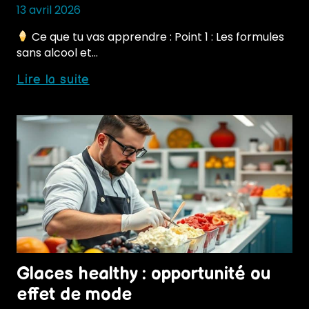
13 avril 2026
Ce que tu vas apprendre : Point 1 : Les formules
sans alcool et…
Tendances
Lire la suite
glaces
2025
:
parfums
et
innovations
Glaces healthy : opportunité ou
effet de mode