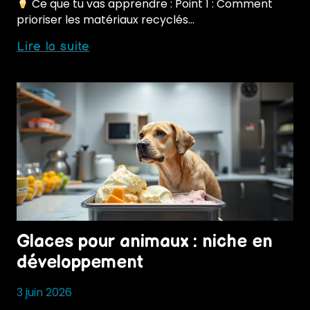
Ce que tu vas apprendre : Point 1 : Comment
prioriser les matériaux recyclés…
Développement
Lire la suite
durable
en
glacerie
:
actions
concrètes
Glaces pour animaux : niche en
développement
3 juin 2026