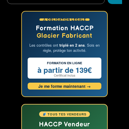
l’Italienne
:
Le
⚠ OBLIGATION LÉGALE
Complément
de
Formation HACCP
Revenu
Glacier Fabricant
Idéal
Les contrôles ont
triplé en 2 ans
. Sois en
pour
règle, protège ton activité.
Tous
!
FORMATION EN LIGNE
à partir de 139€
Certificat inclus
Je me forme maintenant →
TOUS TES VENDEURS
HACCP Vendeur