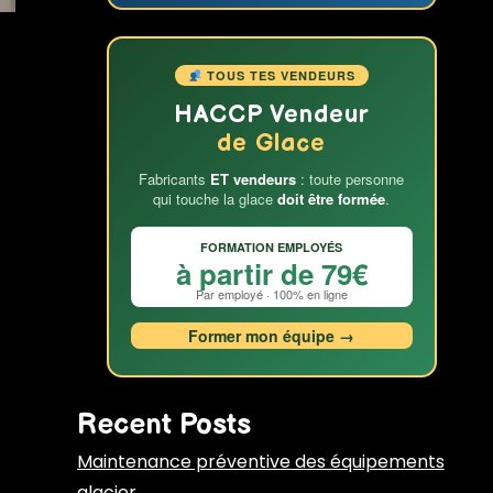
TOUS TES VENDEURS
HACCP Vendeur
de Glace
Fabricants
ET vendeurs
: toute personne
qui touche la glace
doit être formée
.
FORMATION EMPLOYÉS
à partir de 79€
Par employé · 100% en ligne
Former mon équipe →
Recent Posts
Maintenance préventive des équipements
glacier