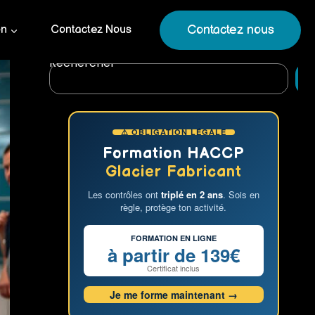
Contactez nous
on
Contactez Nous
Rechercher
R
⚠ OBLIGATION LÉGALE
Formation HACCP
Glacier Fabricant
Les contrôles ont
triplé en 2 ans
. Sois en
règle, protège ton activité.
FORMATION EN LIGNE
à partir de 139€
Certificat inclus
Je me forme maintenant →