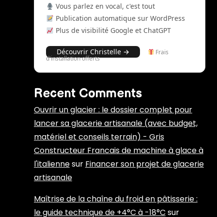
Vous parlez en vocal, c'est tout
Publication automatique sur WordPress
Plus de visibilité Google et ChatGPT
Découvrir Christelle →
Frais
d'installation offerts
Recent Comments
Ouvrir un glacier : le dossier complet pour
lancer sa glacerie artisanale (avec budget,
matériel et conseils terrain) - Gris
Constructeur Francais de machine à glace à
l'italienne
sur
Financer son projet de glacerie
artisanale
Maîtrise de la chaîne du froid en pâtisserie :
le guide technique de +4°C à -18°C
sur