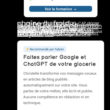
Voir la formation →
chaîne du froid
business plan
DLC
CAP glacier
bio
BTM glacier
HACCP
CPF
formulation
crème
dosage
cristallisation
glace au lait
emplacement
fidélisation
formation glacier
maintenance
pasteurisation
marge
lait
maturation
livraison
prix de vente
température
pasteurisateur
rotation stocks
marchés
rentabilité
stabilisants
pannes
traçabilité
réseaux sociaux
saisonnalité
stab
stabilisant
stabilisateur
sucres
surgélation
transport
texture
turbine
vente directe
émulsifiants
vitrine présentation
turbinage
Recommandé par Fabien
Faites parler Google et
ChatGPT de votre glacerie
Christelle transforme vos messages vocaux
en articles de blog publiés
automatiquement sur votre site. Vous
parlez de votre métier, elle écrit et publie.
Aucune compétence en rédaction ni en
technique.