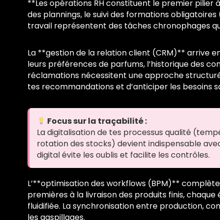
**Les opérations RH constituent le premier pilier à
des plannings, le suivi des formations obligatoires
travail représentent des tâches chronophages qu
La **gestion de la relation client (CRM)** arrive en
leurs préférences de parfums, l’historique des c
réclamations nécessitent une approche structurée
tes recommandations et d’anticiper les besoins sa
Focus sur la traçabilité :
La digitalisation de tes processus qualité (tem
rotation des stocks) devient indispensable avec
digital évite les oublis et facilite les contrôles.
L’**optimisation des workflows (BPM)** complète c
premières à la livraison des produits finis, chaq
fluidifiée. La synchronisation entre production, c
les gaspillages.