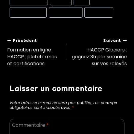
Tags:
#
rotation stocks
#
température
#
traçabilité
Navigation
Précédent
Suivant
Formation en ligne
HACCP Glaciers :
HACCP : plateformes
gagnez 3h par semaine
de
et certifications
sur vos relevés
l’article
Laisser un commentaire
Votre adresse e-mail ne sera pas publiée.
Les champs
obligatoires sont indiqués avec
*
Commentaire
*