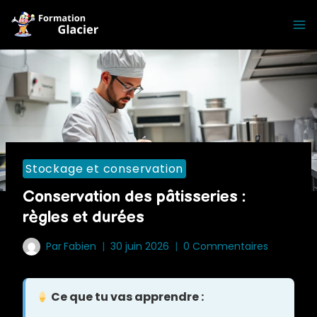
Skip
to
content
Stockage et conservation
Conservation des pâtisseries :
règles et durées
Par
Fabien
30 juin 2026
0 Commentaires
Ce que tu vas apprendre :