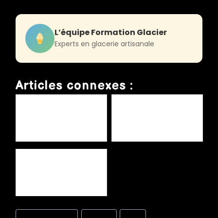
L’équipe Formation Glacier
Experts en glacerie artisanale
Articles connexes :
Gâteaux de voyage :
Conditionnement des glaces :
prolonger la conservation
choix et bonnes pratiques
Gestion des stocks matières
premières en glacerie
Post
#
chaîne du froid
#
crème
#
DLC