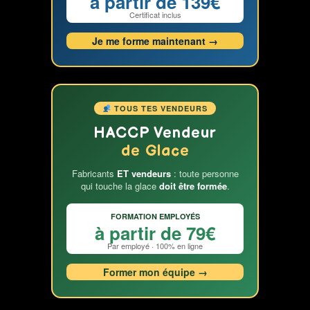
à partir de 139€
Certificat inclus
Je me forme maintenant →
TOUS TES VENDEURS
HACCP Vendeur
de Glace
Fabricants
ET vendeurs
: toute personne
qui touche la glace
doit être formée
.
FORMATION EMPLOYÉS
à partir de 79€
Par employé · 100% en ligne
Former mon équipe →