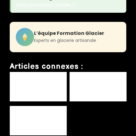
www.formation-glacier.fr
L’équipe Formation Glacier
Experts en glacerie artisanale
Articles connexes :
Glaces fonctionnelles :
Glaces fonctionnelles :
probiotiques et
probiotiques et
superaliments
superaliments
Glaces healthy : opportunité
ou effet de mode