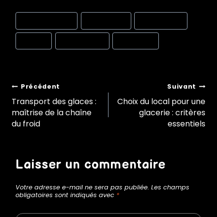
Post
#
chaîne du froid
#
formulation
#
glace au lait
Tags:
#
HACCP
#
sans lactose
#
traçabilité
Navigation
Précédent
Suivant
Transport des glaces :
Choix du local pour une
maîtrise de la chaîne
glacerie : critères
de
du froid
essentiels
l’article
Laisser un commentaire
Votre adresse e-mail ne sera pas publiée.
Les champs
obligatoires sont indiqués avec
*