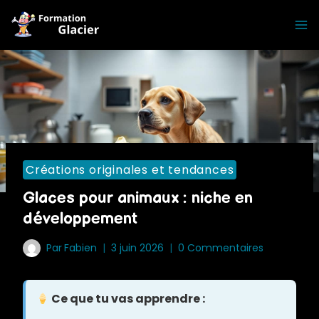
Skip
to
content
Créations originales et tendances
Glaces pour animaux : niche en
développement
Par
Fabien
3 juin 2026
0 Commentaires
Ce que tu vas apprendre :