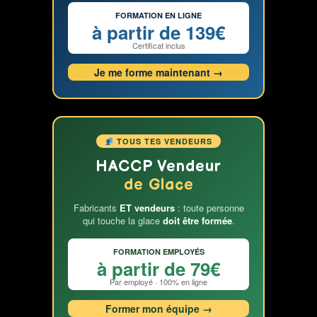
FORMATION EN LIGNE
à partir de 139€
Certificat inclus
Je me forme maintenant →
TOUS TES VENDEURS
HACCP Vendeur
de Glace
Fabricants
ET vendeurs
: toute personne
qui touche la glace
doit être formée
.
FORMATION EMPLOYÉS
à partir de 79€
Par employé · 100% en ligne
Former mon équipe →