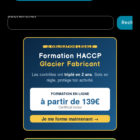
Rechercher
Recher
⚠ OBLIGATION LÉGALE
Formation HACCP
Glacier Fabricant
Les contrôles ont
triplé en 2 ans
. Sois en
règle, protège ton activité.
FORMATION EN LIGNE
à partir de 139€
Certificat inclus
Je me forme maintenant →