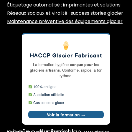
Étiquetage automatisé : imprimantes et solutions
Réseaux sociaux et viralité : success stories glacier
Maintenance préventive des équipements glacier
HACCP Glacier Fabricant
La formation hygiène
conçue pour les
glaciers artisans
. Conforme, rapide, à ton
rythme.
100% en ligne
Attestation officielle
Cas concrets glace
Voir la formation →
business plan