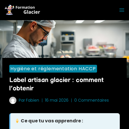
Skip
to
content
Hygiène et réglementation HACCP
Label artisan glacier : comment
l’obtenir
Par
Fabien
16 mai 2026
0 Commentaires
Ce que tu vas apprendre :