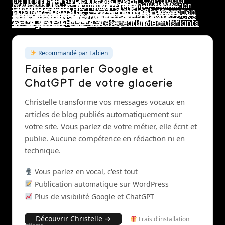
chaîne du froid
DLC
CAP glacier
bio
BTM glacier
HACCP
CPF
formulation
crème
dosage
cristallisation
glace au lait
fidélisation
emplacement
formation glacier
maintenance
pasteurisation
marge
lait
maturation
livraison
température
prix de vente
marchés
rotation stocks
stabilisants
pasteurisateur
rentabilité
traçabilité
saisonnalité
pannes
réseaux sociaux
stab
stabilisant
stabilisateur
sucres
surgélation
transport
texture
turbine
vente directe
vitrine présentation
émulsifiants
turbinage
Recommandé par Fabien
Faites parler Google et
ChatGPT de votre glacerie
Christelle transforme vos messages vocaux en
articles de blog publiés automatiquement sur
votre site. Vous parlez de votre métier, elle écrit et
publie. Aucune compétence en rédaction ni en
technique.
Vous parlez en vocal, c'est tout
Publication automatique sur WordPress
Plus de visibilité Google et ChatGPT
Découvrir Christelle →
Frais d'installation