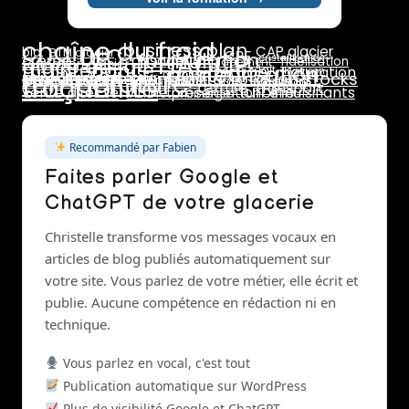
chaîne du froid
business plan
DLC
CAP glacier
bio
BTM glacier
CPF
HACCP
formulation
crème
dosage
cristallisation
glace au lait
fidélisation
emplacement
formation glacier
maintenance
pasteurisation
marge
lait
maturation
livraison
température
prix de vente
marchés
rotation stocks
stabilisants
rentabilité
traçabilité
pasteurisateur
saisonnalité
pannes
réseaux sociaux
stab
stabilisant
stabilisateur
sucres
surgélation
transport
texture
turbine
vente directe
émulsifiants
vitrine présentation
turbinage
Recommandé par Fabien
Faites parler Google et
ChatGPT de votre glacerie
Christelle transforme vos messages vocaux en
articles de blog publiés automatiquement sur
votre site. Vous parlez de votre métier, elle écrit et
publie. Aucune compétence en rédaction ni en
technique.
Vous parlez en vocal, c'est tout
Publication automatique sur WordPress
Plus de visibilité Google et ChatGPT