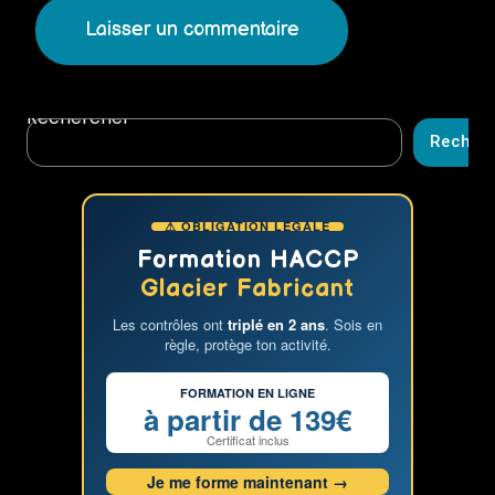
Rechercher
Recher
⚠ OBLIGATION LÉGALE
Formation HACCP
Glacier Fabricant
Les contrôles ont
triplé en 2 ans
. Sois en
règle, protège ton activité.
FORMATION EN LIGNE
à partir de 139€
Certificat inclus
Je me forme maintenant →