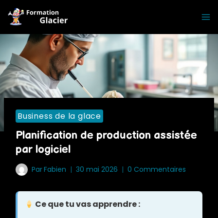
Skip
to
content
Business de la glace
Planification de production assistée
par logiciel
Par
Fabien
30 mai 2026
0 Commentaires
Ce que tu vas apprendre :