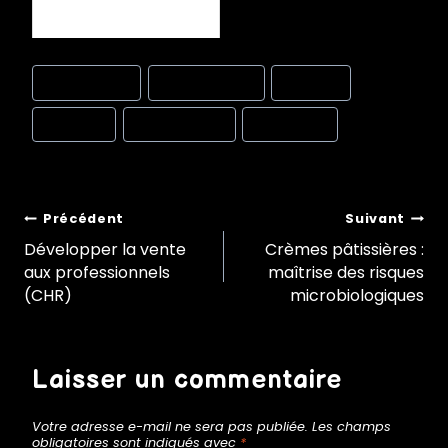
Post
#
glace au lait
#
maintenance
#
pannes
Tags:
#
recettes
#
température
#
traçabilité
Navigation
Précédent
Suivant
Développer la vente
Crèmes pâtissières :
aux professionnels
maîtrise des risques
de
(CHR)
microbiologiques
l’article
Laisser un commentaire
Votre adresse e-mail ne sera pas publiée.
Les champs
obligatoires sont indiqués avec
*