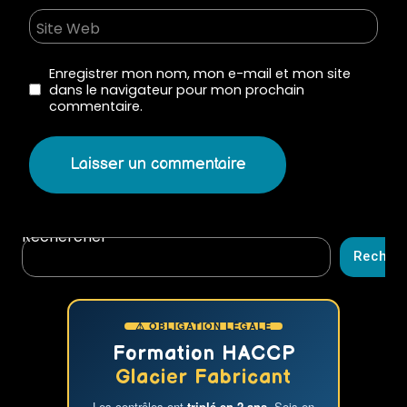
Site Web
Enregistrer mon nom, mon e-mail et mon site
dans le navigateur pour mon prochain
commentaire.
Rechercher
Recher
⚠ OBLIGATION LÉGALE
Formation HACCP
Glacier Fabricant
Les contrôles ont
triplé en 2 ans
. Sois en