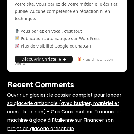
votre site. Vous parlez de votre métier, elle écrit et
publie. Aucune compétence en rédaction ni en
technique.
Vous parlez en vocal, c'est tout
Publication automatique sur WordPress
Plus de visibilité Google et ChatGPT
Découvrir Christelle →
Frais d'installation
offerts
Recent Comments
Ouvrir un glacier : le dossier complet pour lancer
sa glacerie artisanale (avec budget, matériel et
conseils terrain) - Gris Constructeur Francais de
machine à glace à l'italienne
sur
Financer son
projet de glacerie artisanale