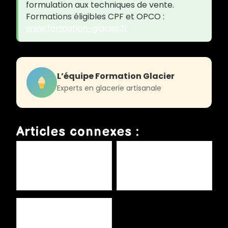
formulation aux techniques de vente.
Formations éligibles CPF et OPCO :
www.formation-glacier.fr
L’équipe Formation Glacier
Experts en glacerie artisanale
Articles connexes :
Crèmes pâtissières : maîtrise
Décors en sucre et pastillage
des risques microbiologiques
: réglementation
Alertes RappelConso :
s'abonner et réagir