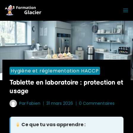
Skip
to
content
Hygiène et réglementation HACCP
Tablette en laboratoire : protection et
usage
Par
Fabien
31 mars 2026
0 Commentaires
Ce que tu vas apprendre :