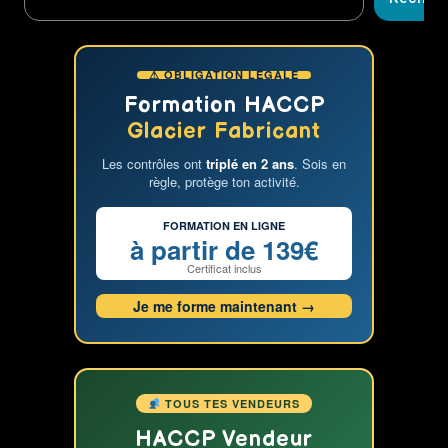
⚠ OBLIGATION LÉGALE
Formation HACCP
Glacier Fabricant
Les contrôles ont
triplé en 2 ans
. Sois en
règle, protège ton activité.
FORMATION EN LIGNE
à partir de 139€
Certificat inclus
Je me forme maintenant →
TOUS TES VENDEURS
HACCP Vendeur