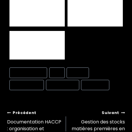
Décors en sucre et pastillage
Réglementation HACCP 2025 :
: réglementation
ce qui change
Macarons : enjeux HACCP
spécifiques
Post
#
chaîne du froid
#
DLC
#
HACCP
Tags:
#
maintenance
#
température
#
traçabilité
Navigation
Précédent
Suivant
Documentation HACCP
Gestion des stocks
: organisation et
matières premières en