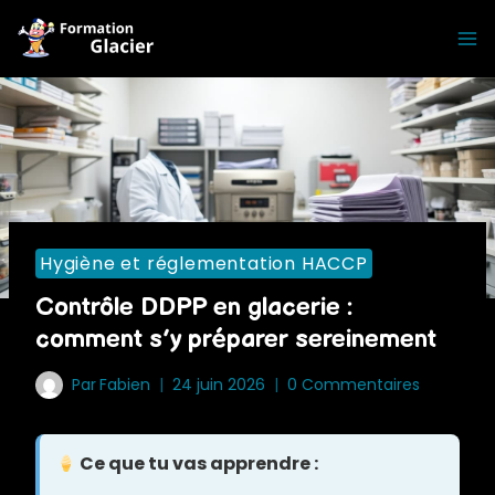
Skip
to
content
Hygiène et réglementation HACCP
Contrôle DDPP en glacerie :
comment s’y préparer sereinement
Par
Fabien
24 juin 2026
0 Commentaires
Ce que tu vas apprendre :