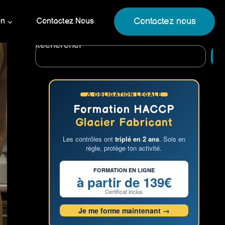
Contactez nous
on
Contactez Nous
Rechercher
R
⚠ OBLIGATION LÉGALE
Formation HACCP
Glacier Fabricant
Les contrôles ont
triplé en 2 ans
. Sois en
règle, protège ton activité.
FORMATION EN LIGNE
à partir de 139€
Certificat inclus
Je me forme maintenant →