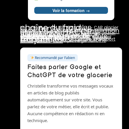
Voir la formation →
chaîne du froid
business plan
DLC
CAP glacier
bio
BTM glacier
HACCP
CPF
formulation
crème
dosage
cristallisation
glace au lait
emplacement
fidélisation
formation glacier
maintenance
pasteurisation
marge
lait
maturation
livraison
température
prix de vente
pasteurisateur
rotation stocks
marchés
rentabilité
stabilisants
traçabilité
pannes
saisonnalité
réseaux sociaux
stab
stabilisant
stabilisateur
sucres
surgélation
transport
texture
turbine
vente directe
émulsifiants
vitrine présentation
turbinage
Recommandé par Fabien
Faites parler Google et
ChatGPT de votre glacerie
Christelle transforme vos messages vocaux
en articles de blog publiés
automatiquement sur votre site. Vous
parlez de votre métier, elle écrit et publie.
Aucune compétence en rédaction ni en
technique.