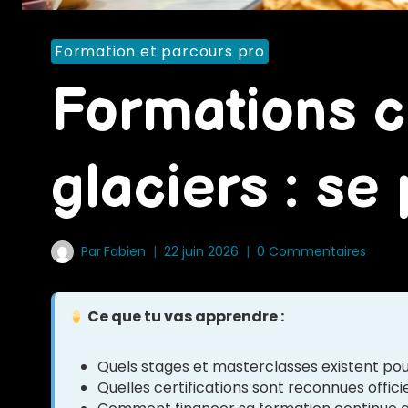
Formation et parcours pro
Formations c
glaciers : se
Par
Fabien
22 juin 2026
0 Commentaires
Ce que tu vas apprendre :
Quels stages et masterclasses existent pou
Quelles certifications sont reconnues offic