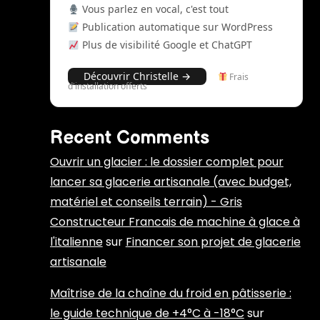
Vous parlez en vocal, c'est tout
Publication automatique sur WordPress
Plus de visibilité Google et ChatGPT
Découvrir Christelle →
Frais
d'installation offerts
Recent Comments
Ouvrir un glacier : le dossier complet pour
lancer sa glacerie artisanale (avec budget,
matériel et conseils terrain) - Gris
Constructeur Francais de machine à glace à
l'italienne
sur
Financer son projet de glacerie
artisanale
Maîtrise de la chaîne du froid en pâtisserie :
le guide technique de +4°C à -18°C
sur