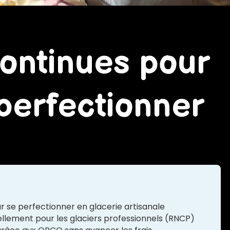
ontinues pour
 perfectionner
r se perfectionner en glacerie artisanale
iellement pour les glaciers professionnels (RNCP)