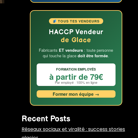
TOUS TES VENDEURS
HACCP Vendeur
de Glace
Fabricants
ET vendeurs
: toute personne
qui touche la glace
doit être formée
.
FORMATION EMPLOYÉS
à partir de 79€
Par employé · 100% en ligne
Former mon équipe →
Recent Posts
Réseaux sociaux et viralité : success stories
glacier