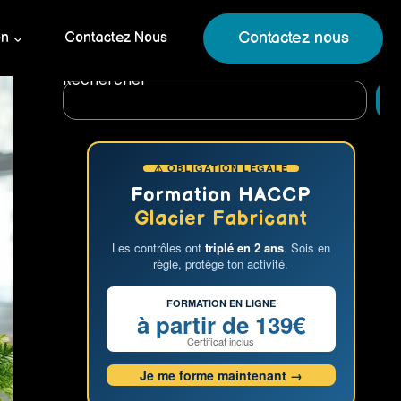
Contactez nous
on
Contactez Nous
Rechercher
R
⚠ OBLIGATION LÉGALE
Formation HACCP
Glacier Fabricant
Les contrôles ont
triplé en 2 ans
. Sois en
règle, protège ton activité.
FORMATION EN LIGNE
à partir de 139€
Certificat inclus
Je me forme maintenant →