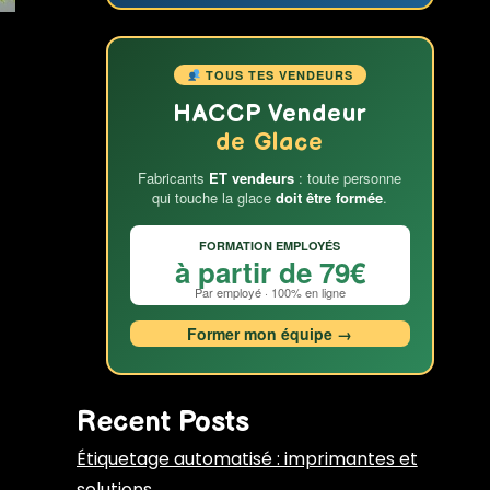
TOUS TES VENDEURS
HACCP Vendeur
de Glace
Fabricants
ET vendeurs
: toute personne
qui touche la glace
doit être formée
.
FORMATION EMPLOYÉS
à partir de 79€
Par employé · 100% en ligne
Former mon équipe →
Recent Posts
Étiquetage automatisé : imprimantes et
solutions