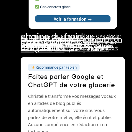
Cas concrets glace
Voir la formation →
chaîne du froid
business plan
DLC
CAP glacier
bio
BTM glacier
CPF
HACCP
formulation
crème
dosage
cristallisation
glace au lait
emplacement
fidélisation
formation glacier
maintenance
pasteurisation
marge
lait
maturation
livraison
température
prix de vente
pasteurisateur
rotation stocks
marchés
rentabilité
stabilisants
traçabilité
pannes
saisonnalité
réseaux sociaux
stab
stabilisant
stabilisateur
sucres
surgélation
transport
texture
turbine
vente directe
émulsifiants
vitrine présentation
turbinage
Recommandé par Fabien
Faites parler Google et
ChatGPT de votre glacerie
Christelle transforme vos messages vocaux
en articles de blog publiés
automatiquement sur votre site. Vous
parlez de votre métier, elle écrit et publie.
Aucune compétence en rédaction ni en
technique.