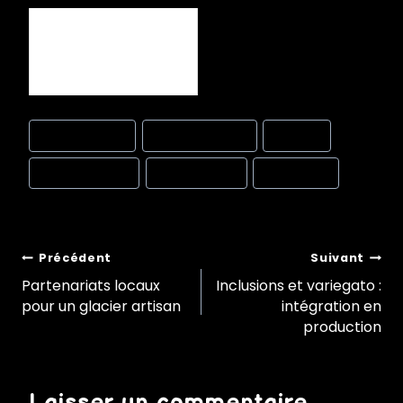
Documentation HACCP :
organisation et archivage
Post
#
business plan
#
chaîne du froid
#
HACCP
Tags:
#
pasteurisation
#
température
#
traçabilité
Navigation
Précédent
Suivant
Partenariats locaux
Inclusions et variegato :
pour un glacier artisan
intégration en
de
production