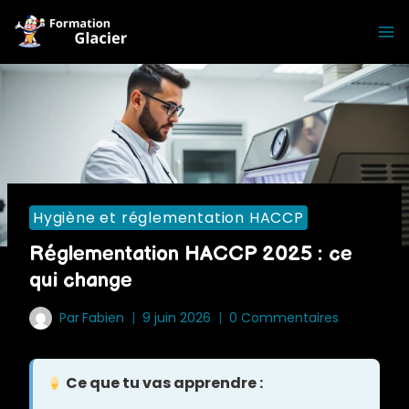
Skip
to
content
Hygiène et réglementation HACCP
Réglementation HACCP 2025 : ce
qui change
Par
Fabien
9 juin 2026
0 Commentaires
Ce que tu vas apprendre :