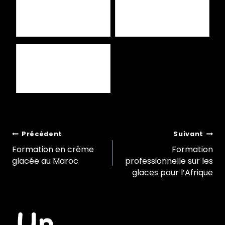
Maroc
en vendant des glaces ?
Découvrez "Le Business de
la Glace" par Fabien Gris :
Votre Bible Ultime pour
Réussir dans le Monde ...
Navigation
Précédent
Suivant
Formation en crème
Formation
glacée au Maroc
professionnelle sur les
de
glaces pour l’Afrique
l’article