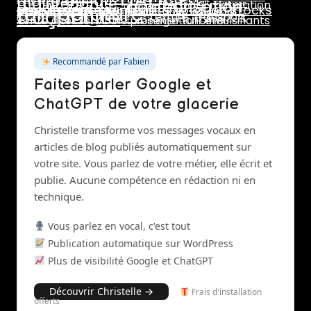
glace au lait
maintenance
pasteurisation
marge
lait
maturation
livraison
température
prix de vente
marchés
rotation stocks
stabilisants
rentabilité
traçabilité
pasteurisateur
saisonnalité
pannes
réseaux sociaux
stab
stabilisant
stabilisateur
sucres
surgélation
transport
texture
turbine
vente directe
émulsifiants
vitrine présentation
turbinage
Recommandé par Fabien
Faites parler Google et
ChatGPT de votre glacerie
Christelle transforme vos messages vocaux en
articles de blog publiés automatiquement sur
votre site. Vous parlez de votre métier, elle écrit et
publie. Aucune compétence en rédaction ni en
technique.
Vous parlez en vocal, c'est tout
Publication automatique sur WordPress
Plus de visibilité Google et ChatGPT
Découvrir Christelle →
Frais d'installation
offerts