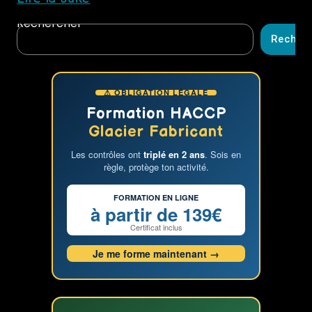
cadeau
Rechercher
qui
Recher
change
une
vie
⚠ OBLIGATION LÉGALE
:
Offrir
Formation HACCP
une
Glacier Fabricant
formation
Les contrôles ont
triplé en 2 ans
. Sois en
pour
règle, protège ton activité.
Noël
FORMATION EN LIGNE
à partir de 139€
Certificat inclus
Je me forme maintenant →