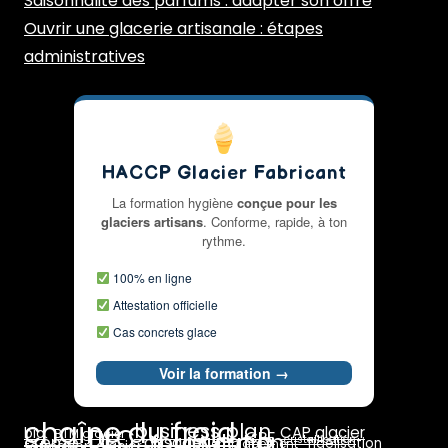
Saisonnalité des parfums : adapter son offre
Ouvrir une glacerie artisanale : étapes
administratives
HACCP Glacier Fabricant
La formation hygiène
conçue pour les
glaciers artisans
. Conforme, rapide, à ton
rythme.
100% en ligne
Attestation officielle
Cas concrets glace
Voir la formation →
chaîne du froid
business plan
DLC
CAP glacier
bio
BTM glacier
CPF
HACCP
formulation
crème
dosage
cristallisation
fidélisation
emplacement
formation glacier