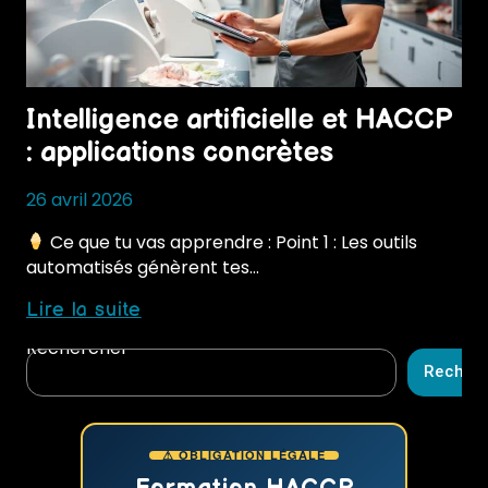
Intelligence artificielle et HACCP
: applications concrètes
26 avril 2026
Ce que tu vas apprendre : Point 1 : Les outils
automatisés génèrent tes…
Intelligence
Lire la suite
artificielle
Rechercher
et
Recher
HACCP
:
applications
⚠ OBLIGATION LÉGALE
concrètes