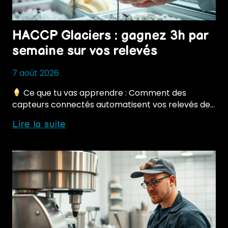
HACCP Glaciers : gagnez 3h par
semaine sur vos relevés
7 août 2026
Ce que tu vas apprendre : Comment des
capteurs connectés automatisent vos relevés de…
HACCP
Lire la suite
Glaciers
:
gagnez
3h
par
semaine
sur
vos