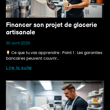
Financer son projet de glacerie
artisanale
30 avril 2026
Ce que tu vas apprendre : Point 1 : Les garanties
bancaires peuvent couvrir…
Financer
Lire la suite
son
projet
de
glacerie
artisanale