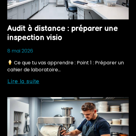
Audit à distance : préparer une
inspection visio
8 mai 2026
Ce que tu vas apprendre : Point 1 : Préparer un
cahier de laboratoire…
Audit
Lire la suite
à
distance
:
préparer
une
inspection
visio