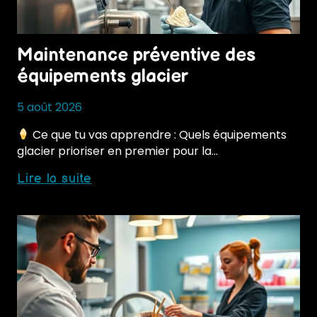
relevés
Maintenance préventive des
équipements glacier
5 août 2026
Ce que tu vas apprendre : Quels équipements
glacier prioriser en premier pour la…
Maintenance
Lire la suite
préventive
des
équipements
glacier