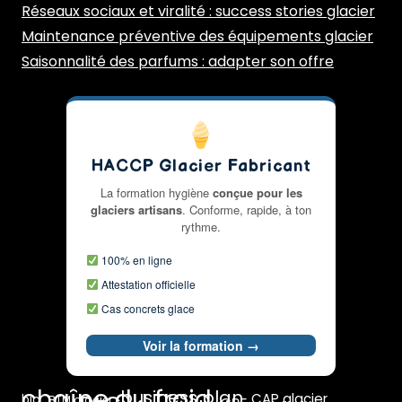
Réseaux sociaux et viralité : success stories glacier
Maintenance préventive des équipements glacier
Saisonnalité des parfums : adapter son offre
HACCP Glacier Fabricant
La formation hygiène
conçue pour les
glaciers artisans
. Conforme, rapide, à ton
rythme.
100% en ligne
Attestation officielle
Cas concrets glace
Voir la formation →
chaîne du froid
business plan
CAP glacier
bio
BTM glacier