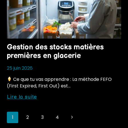
usages
et
avantages
Gestion des stocks matières
premières en glacerie
25 juin 2026
Ce que tu vas apprendre : La méthode FEFO
(First Expired, First Out) est…
Gestion
Lire la suite
des
stocks
Page
matières
Next
1
2
3
4
premières
Page