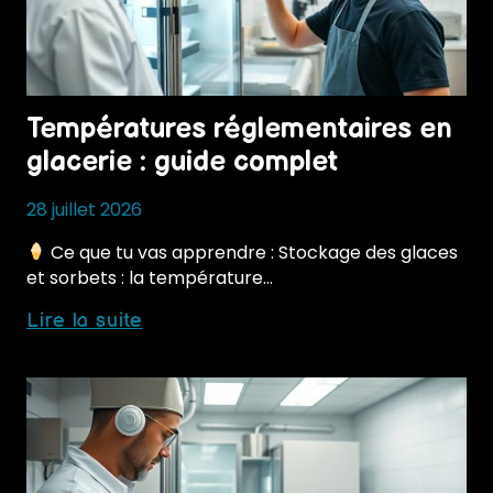
froid
Températures réglementaires en
glacerie : guide complet
28 juillet 2026
Ce que tu vas apprendre : Stockage des glaces
et sorbets : la température…
Températures
Lire la suite
réglementaires
en
glacerie
:
guide
complet