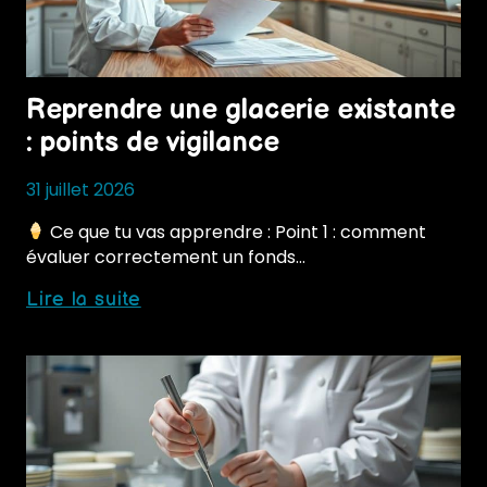
Reprendre une glacerie existante
: points de vigilance
31 juillet 2026
Ce que tu vas apprendre : Point 1 : comment
évaluer correctement un fonds…
Reprendre
Lire la suite
une
glacerie
existante
:
points
de
vigilance