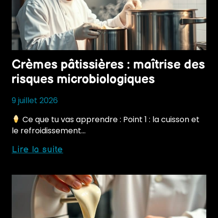
Crèmes pâtissières : maîtrise des
risques microbiologiques
9 juillet 2026
Ce que tu vas apprendre : Point 1 : la cuisson et
le refroidissement…
Crèmes
Lire la suite
pâtissières
:
maîtrise
des
risques
microbiologiques