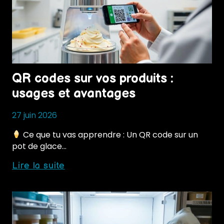
durées
QR codes sur vos produits :
usages et avantages
27 juin 2026
Ce que tu vas apprendre : Un QR code sur un
pot de glace…
QR
Lire la suite
codes
sur
vos
produits
: