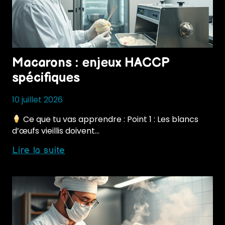
Macarons : enjeux HACCP
spécifiques
10 juillet 2026
Ce que tu vas apprendre : Point 1 : Les blancs
d’œufs vieillis doivent…
Macarons
Lire la suite
:
enjeux
HACCP
spécifiques