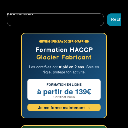
en
navigation
glacerie
Rechercher
Recher
⚠ OBLIGATION LÉGALE
Formation HACCP
Glacier Fabricant
Les contrôles ont
triplé en 2 ans
. Sois en
règle, protège ton activité.
FORMATION EN LIGNE
à partir de 139€
Certificat inclus
Je me forme maintenant →