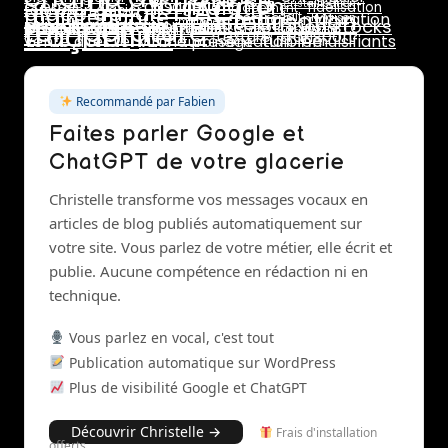
DLC
HACCP
CPF
formulation
crème
dosage
cristallisation
glace au lait
fidélisation
emplacement
formation glacier
maintenance
pasteurisation
marge
lait
maturation
livraison
température
prix de vente
marchés
rotation stocks
stabilisants
pasteurisateur
rentabilité
traçabilité
saisonnalité
pannes
réseaux sociaux
stab
stabilisant
stabilisateur
sucres
surgélation
transport
texture
turbine
vente directe
vitrine présentation
émulsifiants
turbinage
Recommandé par Fabien
Faites parler Google et
ChatGPT de votre glacerie
Christelle transforme vos messages vocaux en
articles de blog publiés automatiquement sur
votre site. Vous parlez de votre métier, elle écrit et
publie. Aucune compétence en rédaction ni en
technique.
Vous parlez en vocal, c'est tout
Publication automatique sur WordPress
Plus de visibilité Google et ChatGPT
Découvrir Christelle →
Frais d'installation
offerts