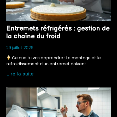
Entremets réfrigérés : gestion de
la chaîne du froid
29 juillet 2026
Ce que tu vas apprendre : Le montage et le
refroidissement d’un entremet doivent…
Entremets
Lire la suite
réfrigérés
:
gestion
de
la
chaîne
du