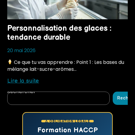
Personnalisation des glaces :
tendance durable
20 mai 2026
Ce que tu vas apprendre : Point 1 : Les bases du
mélange lait-sucre-arômes…
Personnalisation
Lire la suite
des
Rechercher
glaces
Recher
:
tendance
durable
⚠ OBLIGATION LÉGALE
Formation HACCP