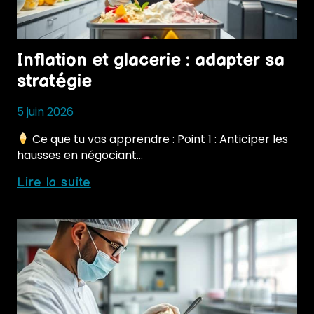
Inflation et glacerie : adapter sa
stratégie
5 juin 2026
Ce que tu vas apprendre : Point 1 : Anticiper les
hausses en négociant…
Inflation
Lire la suite
et
glacerie
:
adapter
sa
stratégie