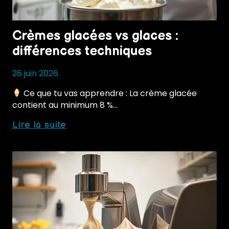
Crèmes glacées vs glaces :
différences techniques
26 juin 2026
Ce que tu vas apprendre : La crème glacée
contient au minimum 8 %…
Crèmes
Lire la suite
glacées
vs
glaces
:
différences
techniques