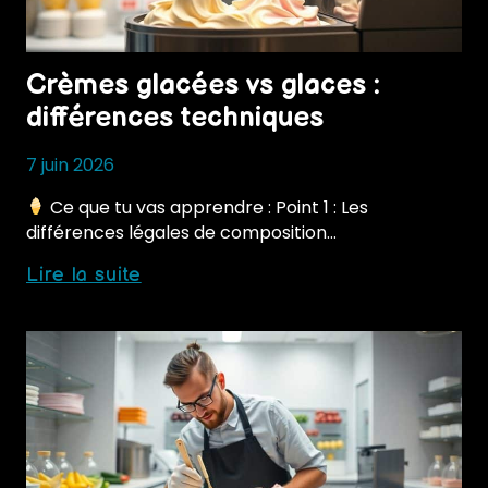
Crèmes glacées vs glaces :
différences techniques
7 juin 2026
Ce que tu vas apprendre : Point 1 : Les
différences légales de composition…
Crèmes
Lire la suite
glacées
vs
glaces
:
différences
techniques