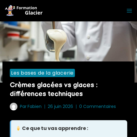
Skip
to
content
Les bases de la glacerie
Crèmes glacées vs glaces :
différences techniques
Par
Fabien
26 juin 2026
0 Commentaires
Ce que tu vas apprendre :