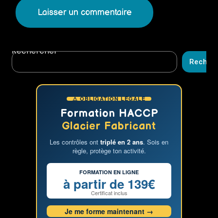
Rechercher
Recher
⚠ OBLIGATION LÉGALE
Formation HACCP
Glacier Fabricant
Les contrôles ont
triplé en 2 ans
. Sois en
règle, protège ton activité.
FORMATION EN LIGNE
à partir de 139€
Certificat inclus
Je me forme maintenant →