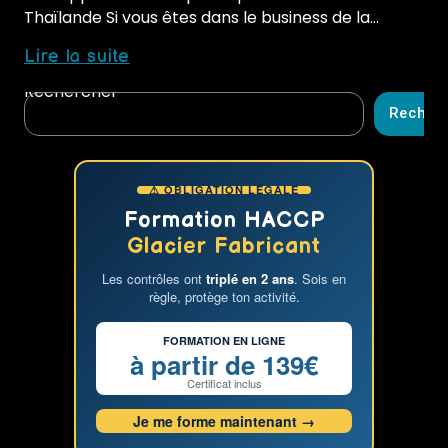
Thaïlande Si vous êtes dans le business de la…
Améliorer
Lire la suite
votre
Rechercher
business
Recher
de
la
glace
⚠ OBLIGATION LÉGALE
en
Thaïlande
Formation HACCP
:
Glacier Fabricant
une
Les contrôles ont
triplé en 2 ans
. Sois en
formation
règle, protège ton activité.
en
fabrication
FORMATION EN LIGNE
de
à partir de 139€
glace
Certificat inclus
et
Je me forme maintenant →
de
sorbet