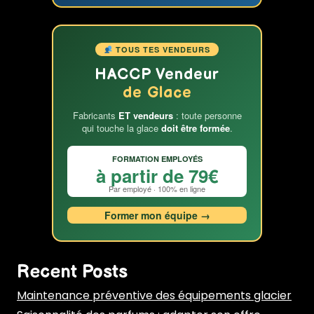
financée
par
votre
TOUS TES VENDEURS
voyage
HACCP Vendeur
d’entreprise
de Glace
Fabricants
ET vendeurs
: toute personne
qui touche la glace
doit être formée
.
FORMATION EMPLOYÉS
à partir de 79€
Par employé · 100% en ligne
Former mon équipe →
Recent Posts
Maintenance préventive des équipements glacier