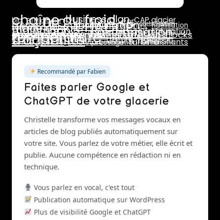
chaîne du froid
business plan
DLC
CAP glacier
bio
BTM glacier
HACCP
CPF
formulation
crème
dosage
cristallisation
glace au lait
fidélisation
emplacement
formation glacier
maintenance
pasteurisation
marge
lait
maturation
livraison
température
prix de vente
marchés
rotation stocks
stabilisants
rentabilité
traçabilité
pasteurisateur
pannes
saisonnalité
réseaux sociaux
stab
stabilisant
stabilisateur
sucres
surgélation
transport
texture
turbine
vente directe
émulsifiants
vitrine présentation
turbinage
Recommandé par Fabien
Faites parler Google et
ChatGPT de votre glacerie
Christelle transforme vos messages vocaux en
articles de blog publiés automatiquement sur
votre site. Vous parlez de votre métier, elle écrit et
publie. Aucune compétence en rédaction ni en
technique.
Vous parlez en vocal, c'est tout
Publication automatique sur WordPress
Plus de visibilité Google et ChatGPT