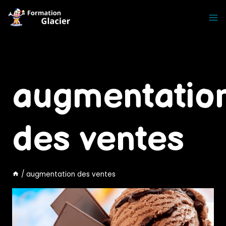
Skip
to
content
augmentatio
des ventes
/
augmentation des ventes