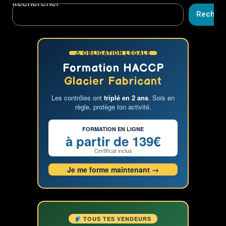
Rechercher
une
Recher
glace
au
chocolat
⚠ OBLIGATION LÉGALE
délicieuse
et
Formation HACCP
équilibrée
Glacier Fabricant
:
Les contrôles ont
triplé en 2 ans
. Sois en
les
règle, protège ton activité.
problèmes
courants
FORMATION EN LIGNE
et
à partir de 139€
les
Certificat inclus
solutions
Je me forme maintenant →
avec
la
formation
glacier
TOUS TES VENDEURS