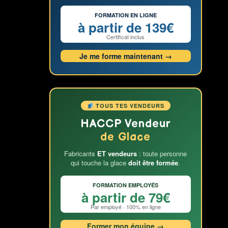
FORMATION EN LIGNE
à partir de 139€
Certificat inclus
Je me forme maintenant →
TOUS TES VENDEURS
HACCP Vendeur
de Glace
Fabricants
ET vendeurs
: toute personne
qui touche la glace
doit être formée
.
FORMATION EMPLOYÉS
à partir de 79€
Par employé · 100% en ligne
Former mon équipe →