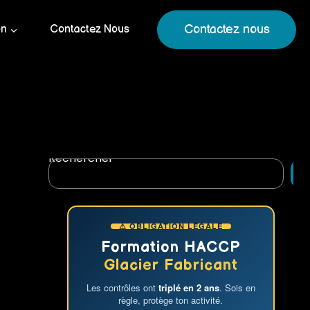
Contactez nous
on
Contactez Nous
Rechercher
R
⚠ OBLIGATION LÉGALE
Formation HACCP
Glacier Fabricant
Les contrôles ont
triplé en 2 ans
. Sois en
règle, protège ton activité.