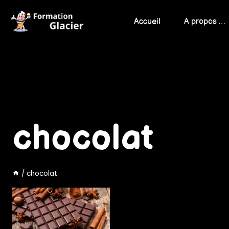
Skip
to
Accueil
A propos …
content
chocolat
/
chocolat