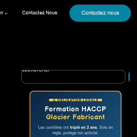
Contactez nous
on
Contactez Nous
Rechercher
R
⚠ OBLIGATION LÉGALE
Formation HACCP
Glacier Fabricant
Les contrôles ont
triplé en 2 ans
. Sois en
règle, protège ton activité.