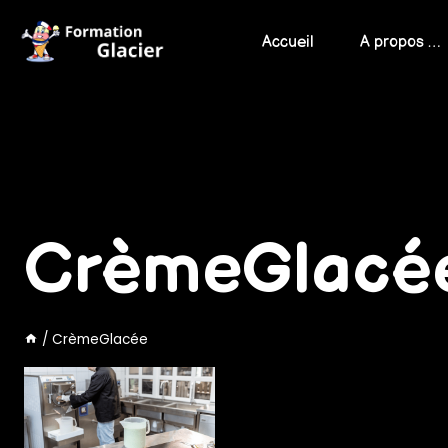
Skip
to
Accueil
A propos …
content
CrèmeGlacé
/
CrèmeGlacée