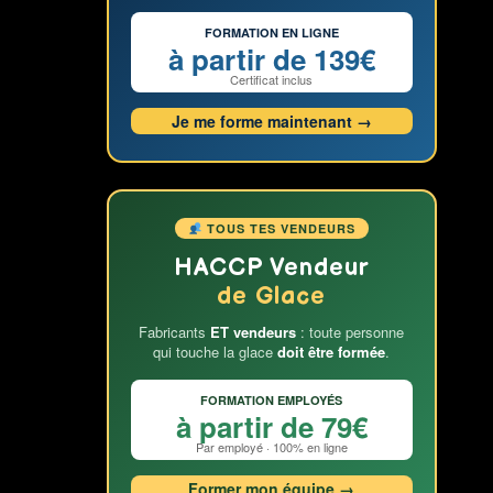
FORMATION EN LIGNE
à partir de 139€
Certificat inclus
Je me forme maintenant →
TOUS TES VENDEURS
HACCP Vendeur
de Glace
Fabricants
ET vendeurs
: toute personne
qui touche la glace
doit être formée
.
FORMATION EMPLOYÉS
à partir de 79€
Par employé · 100% en ligne
Former mon équipe →