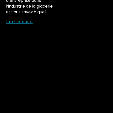
d’entreprise dans
l’industrie de la glacerie
et vous savez à quel…
Formation
Lire la suite
en
ligne
pour
les
employés
de
glacerie
:
acquérez
des
compétences
de
qualité
pour
une