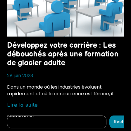
Développez votre carrière : Les
débouchés après une formation
de glacier adulte
28 juin 2023
Dans un monde où les industries évoluent
rapidement et où la concurrence est féroce, il…
Développez
Lire la suite
votre
Rechercher
carrière
Recher
: