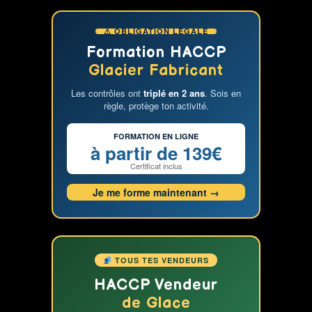
Les
débouchés
⚠ OBLIGATION LÉGALE
après
une
Formation HACCP
formation
Glacier Fabricant
de
Les contrôles ont
triplé en 2 ans
. Sois en
glacier
règle, protège ton activité.
adulte
FORMATION EN LIGNE
à partir de 139€
Certificat inclus
Je me forme maintenant →
TOUS TES VENDEURS
HACCP Vendeur
de Glace