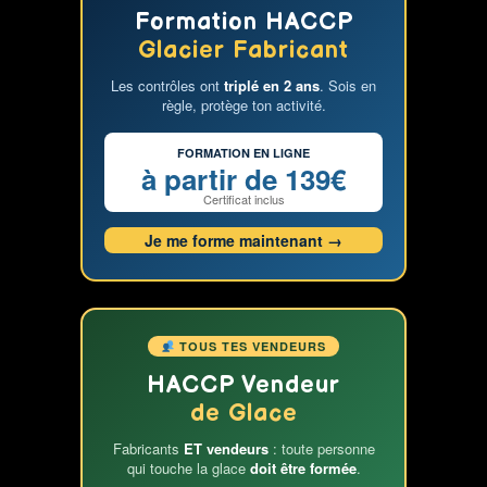
Les
Formation HACCP
astuces
Glacier Fabricant
pour
Les contrôles ont
triplé en 2 ans
. Sois en
des
règle, protège ton activité.
glaces
et
FORMATION EN LIGNE
sorbets
à partir de 139€
diététiques
Certificat inclus
et
Je me forme maintenant →
sans
allergènes
TOUS TES VENDEURS
HACCP Vendeur
de Glace
Fabricants
ET vendeurs
: toute personne
qui touche la glace
doit être formée
.