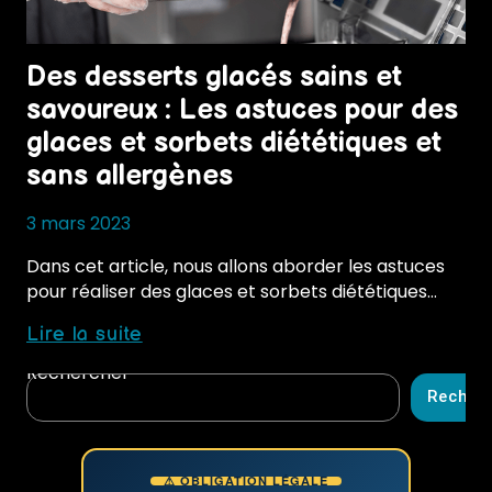
Des desserts glacés sains et
savoureux : Les astuces pour des
glaces et sorbets diététiques et
sans allergènes
3 mars 2023
Dans cet article, nous allons aborder les astuces
pour réaliser des glaces et sorbets diététiques…
Des
Lire la suite
desserts
Rechercher
glacés
Recher
sains
et
savoureux
⚠ OBLIGATION LÉGALE
: