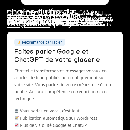
chaîne du froid
business plan
DLC
CAP glacier
bio
BTM glacier
HACCP
CPF
formulation
crème
dosage
cristallisation
glace au lait
fidélisation
emplacement
formation glacier
maintenance
pasteurisation
marge
lait
maturation
livraison
température
prix de vente
marchés
rotation stocks
stabilisants
rentabilité
traçabilité
pasteurisateur
pannes
saisonnalité
réseaux sociaux
stab
stabilisant
stabilisateur
sucres
surgélation
transport
texture
turbine
vente directe
émulsifiants
vitrine présentation
turbinage
Recommandé par Fabien
Faites parler Google et
ChatGPT de votre glacerie
Christelle transforme vos messages vocaux en
articles de blog publiés automatiquement sur
votre site. Vous parlez de votre métier, elle écrit et
publie. Aucune compétence en rédaction ni en
technique.
Vous parlez en vocal, c'est tout
Publication automatique sur WordPress
Plus de visibilité Google et ChatGPT