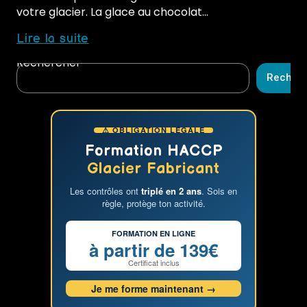
votre glacier. La glace au chocolat…
Comment
Lire la suite
réussir
Rechercher
une
Recher
glace
au
chocolat
⚠ OBLIGATION LÉGALE
délicieuse
et
Formation HACCP
équilibrée
Glacier Fabricant
:
Les contrôles ont
triplé en 2 ans
. Sois en
les
règle, protège ton activité.
problèmes
courants
FORMATION EN LIGNE
et
à partir de 139€
les
Certificat inclus
solutions
Je me forme maintenant →
avec
la