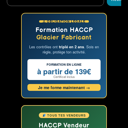
de
la
Glace »
⚠ OBLIGATION LÉGALE
par
Fabien
Formation HACCP
Gris
Glacier Fabricant
:
Les contrôles ont
triplé en 2 ans
. Sois en
Votre
règle, protège ton activité.
Bible
Ultime
FORMATION EN LIGNE
pour
à partir de 139€
Réussir
Certificat inclus
dans
Je me forme maintenant →
le
Monde
Gourmand
de
la
TOUS TES VENDEURS
Glace
HACCP Vendeur
!