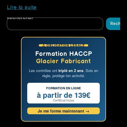
Découvrez
Lire la suite
« Le
Rechercher
Business
Recher
de
la
Glace »
⚠ OBLIGATION LÉGALE
par
Fabien
Formation HACCP
Gris
Glacier Fabricant
:
Les contrôles ont
triplé en 2 ans
. Sois en
Votre
règle, protège ton activité.
Bible
Ultime
FORMATION EN LIGNE
pour
à partir de 139€
Réussir
Certificat inclus
dans
Je me forme maintenant →
le
Monde
Gourmand