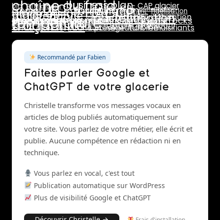
chaîne du froid
business plan
DLC
CAP glacier
bio
BTM glacier
HACCP
CPF
formulation
crème
dosage
cristallisation
glace au lait
fidélisation
emplacement
formation glacier
maintenance
pasteurisation
marge
lait
maturation
livraison
température
prix de vente
marchés
rotation stocks
stabilisants
pasteurisateur
rentabilité
traçabilité
saisonnalité
pannes
réseaux sociaux
stab
stabilisant
stabilisateur
sucres
surgélation
transport
texture
turbine
vente directe
vitrine présentation
émulsifiants
turbinage
Recommandé par Fabien
Faites parler Google et
ChatGPT de votre glacerie
Christelle transforme vos messages vocaux en
articles de blog publiés automatiquement sur
votre site. Vous parlez de votre métier, elle écrit et
publie. Aucune compétence en rédaction ni en
technique.
Vous parlez en vocal, c'est tout
Publication automatique sur WordPress
Plus de visibilité Google et ChatGPT
Découvrir Christelle →
Frais d'installation