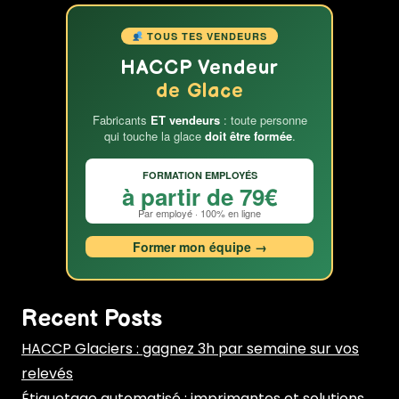
de
la
TOUS TES VENDEURS
Glace
HACCP Vendeur
!
de Glace
Fabricants
ET vendeurs
: toute personne
qui touche la glace
doit être formée
.
FORMATION EMPLOYÉS
à partir de 79€
Par employé · 100% en ligne
Former mon équipe →
Recent Posts
HACCP Glaciers : gagnez 3h par semaine sur vos
relevés
Étiquetage automatisé : imprimantes et solutions