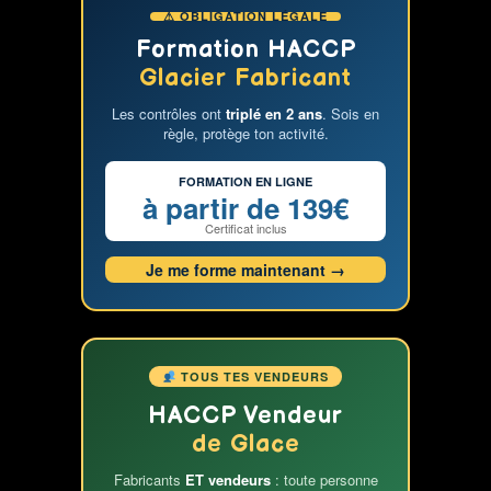
⚠ OBLIGATION LÉGALE
de
glacier
Formation HACCP
Glacier Fabricant
Les contrôles ont
triplé en 2 ans
. Sois en
règle, protège ton activité.
FORMATION EN LIGNE
à partir de 139€
Certificat inclus
Je me forme maintenant →
TOUS TES VENDEURS
HACCP Vendeur
de Glace
Fabricants
ET vendeurs
: toute personne