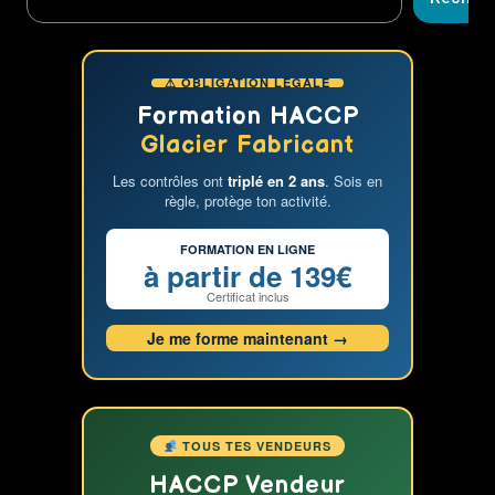
de
la
Glace »
⚠ OBLIGATION LÉGALE
par
Fabien
Formation HACCP
Gris
Glacier Fabricant
:
Les contrôles ont
triplé en 2 ans
. Sois en
Votre
règle, protège ton activité.
Bible
Ultime
FORMATION EN LIGNE
pour
à partir de 139€
Réussir
Certificat inclus
dans
Je me forme maintenant →
le
Monde
Gourmand
de
la
TOUS TES VENDEURS
Glace
HACCP Vendeur
!