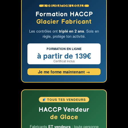
employés
⚠ OBLIGATION LÉGALE
de
glacerie
Formation HACCP
:
Glacier Fabricant
acquérez
Les contrôles ont
triplé en 2 ans
. Sois en
des
règle, protège ton activité.
compétences
de
FORMATION EN LIGNE
qualité
à partir de 139€
pour
Certificat inclus
une
Je me forme maintenant →
meilleure
gestion
de
votre
laboratoire
TOUS TES VENDEURS
HACCP Vendeur
de Glace
Fabricants
ET vendeurs
: toute personne