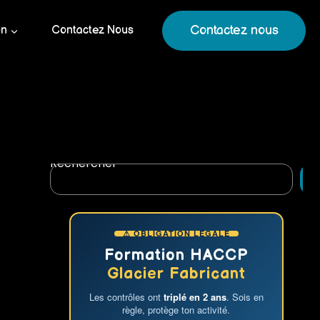
Contactez nous
on
Contactez Nous
Rechercher
R
⚠ OBLIGATION LÉGALE
Formation HACCP
Glacier Fabricant
Les contrôles ont
triplé en 2 ans
. Sois en
règle, protège ton activité.