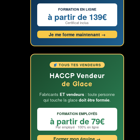
FORMATION EN LIGNE
à partir de 139€
Certificat inclus
Je me forme maintenant →
TOUS TES VENDEURS
HACCP Vendeur
de Glace
Fabricants
ET vendeurs
: toute personne
qui touche la glace
doit être formée
.
FORMATION EMPLOYÉS
à partir de 79€
Par employé · 100% en ligne
Former mon équipe →