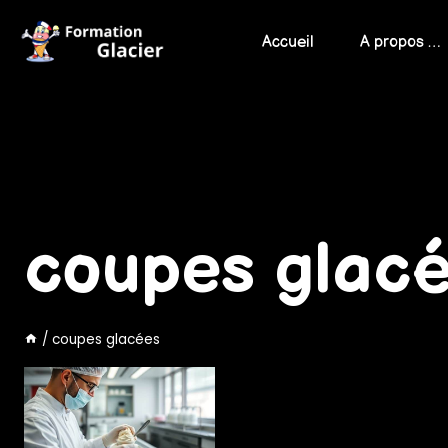
Skip
to
Accueil
A propos …
content
coupes glac
/
coupes glacées