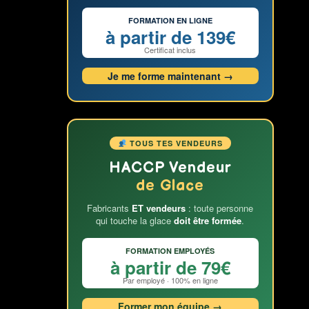
FORMATION EN LIGNE
à partir de 139€
Certificat inclus
Je me forme maintenant →
TOUS TES VENDEURS
HACCP Vendeur
de Glace
Fabricants
ET vendeurs
: toute personne
qui touche la glace
doit être formée
.
FORMATION EMPLOYÉS
à partir de 79€
Par employé · 100% en ligne
Former mon équipe →