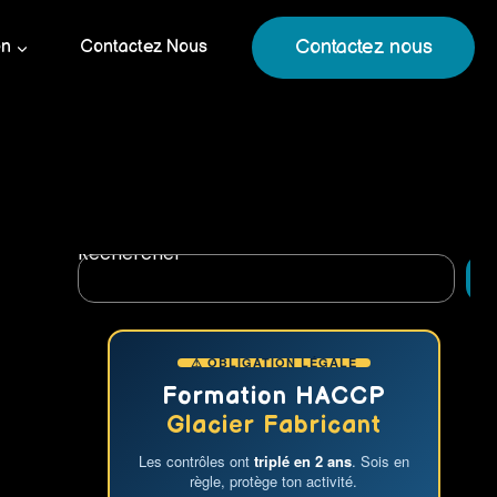
Contactez nous
on
Contactez Nous
Rechercher
R
⚠ OBLIGATION LÉGALE
Formation HACCP
Glacier Fabricant
Les contrôles ont
triplé en 2 ans
. Sois en
règle, protège ton activité.