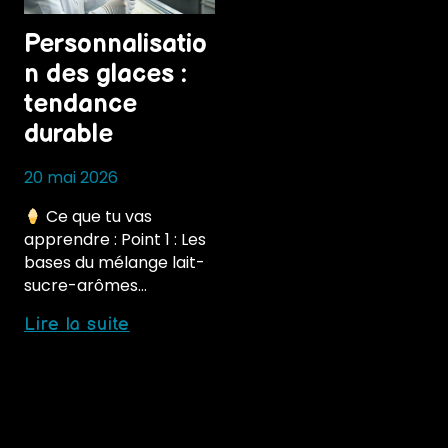
Personnalisatio
n des glaces :
tendance
durable
20 mai 2026
Ce que tu vas
apprendre : Point 1 : Les
bases du mélange lait-
sucre-arômes…
Personnalisation
Lire la suite
des
glaces
:
tendance
durable